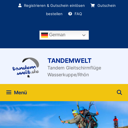
Zum
Registrieren & Gutschein einlösen
Gutschein
Inhalt
bestellen
FAQ
springen
German
TANDEMWELT
Tandem Gleitschirmflüge
Wasserkuppe/Rhön
Menü